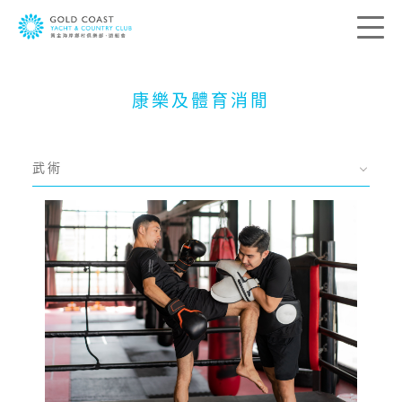
康樂及體育消閒
聯絡我們
您的寶貴意見是帶領我們前進的方向。我
們希望了解您的所思所想，藉此送上最切
武術
合您個人需要的服務。請在下列方格提供
您的意見及聯絡資料，我們會盡快與您聯
絡。
稱呼:
先生
太太
女士
小姐