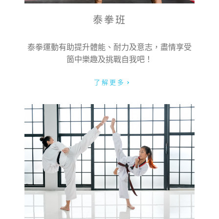
泰拳班
名字:
泰拳運動有助提升體能、耐力及意志，盡情享受
箇中樂趣及挑戰自我吧！
姓氏:
了解更多
電郵:
電話號碼: