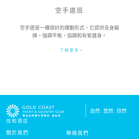
服務類型:
空手道班
空手道是一種很好的運動形式，它提供全身鍛
煉，強調平衡、協調和有氧健身。
信息:
了解更多
自然 . 悠然 . 欣然
我已閱讀及明白私隱政策
信和酒店
我已閱讀及明白收集個人資料聲明
關於我們
聯絡我們