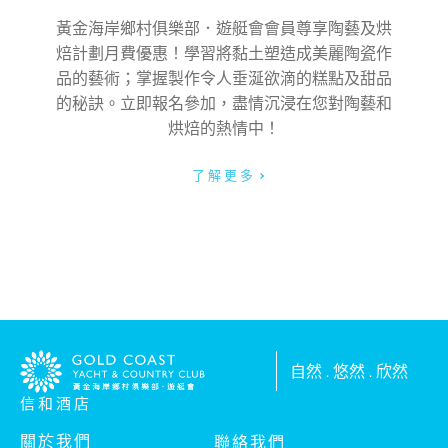
黃金海岸鄉村俱樂部．遊艇會會員尊享陶藝及烘
焙計劃月費優惠！學習將黏土塑造成美麗陶瓷作
品的藝術；掌握製作令人垂涎欲滴的糕點及甜品
的秘訣。立即報名參加，盡情沉浸在您對陶藝和
烘焙的熱情中！
了解更多
自然 . 悠然 . 欣然
信和酒店
關於我們
聯絡我們