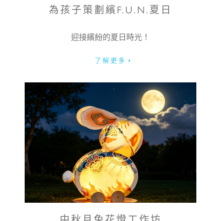
為孩子策劃繽F.U.N.夏日
女士
小姐
迎接繽紛的夏日時光！
名字:
了解更多
姓氏:
電郵:
電話號碼:
中秋月兔花燈工作坊