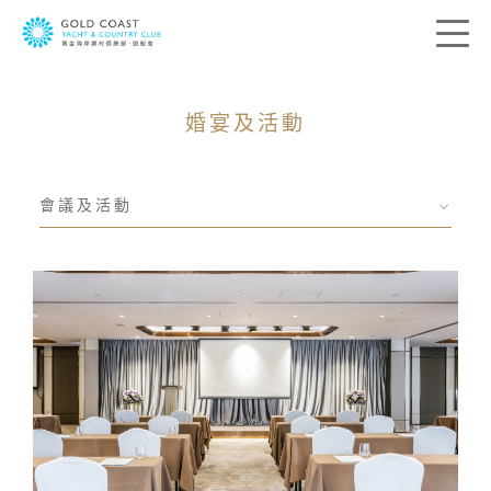
婚宴及活動
聯絡我們
會議及活動
您的寶貴意見是帶領我們前進的方向。我
們希望了解您的所思所想，藉此送上最切
合您個人需要的服務。請在下列方格提供
您的意見及聯絡資料，我們會盡快與您聯
絡。
稱呼:
先生
太太