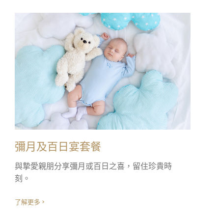
彌月及百日宴套餐
與摯愛親朋分享彌月或百日之喜，留住珍貴時
刻。
了解更多