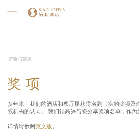
客安酒店
遨堡圣淘沙酒店
锦禧酒店
新加坡乌节艾博酒店
悦乐雅柏酒店
奖项与荣誉
悦乐圣淘沙酒店
悦乐武吉士酒店
奖项
悦乐樟宜酒店
悦乐加东酒店
多年来，我们的酒店和餐厅屡获得名副其实的奖项及
或机构的认同。 我们很高兴与您分享奖项名单，作
详情请参阅
英文版
。