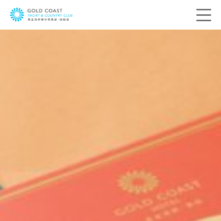
联络我们
您的宝贵意见是带领我们前进的方向。我
们希望了解您的所思所想，借此送上最切
合您个人需要的服务。请在下列方格提供
您的意见及联络资料，我们会尽快与您联
络。
称呼:
先生
太太
女士
小姐