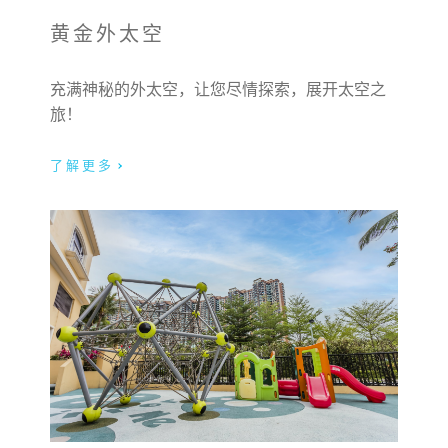
黄金外太空
称呼:
先生
太太
充满神秘的外太空，让您尽情探索，展开太空之
旅！
女士
小姐
了解更多
名字:
姓氏:
电邮: