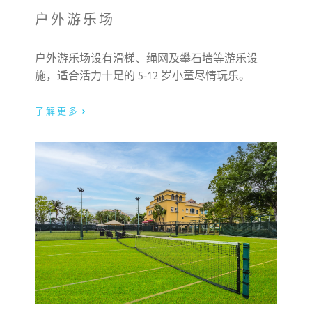
户外游乐场
电话号码:
户外游乐场设有滑梯、绳网及攀石墙等游乐设
施，适合活力十足的 5-12 岁小童尽情玩乐。
了解更多
服务类型:
信息: