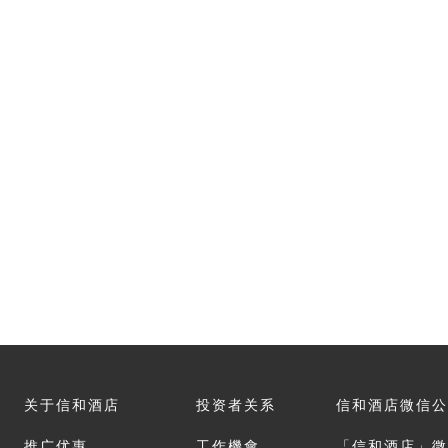
员工是我们最重要的资产。信和酒
神，积极培育人才，及鼓励员工发
信和酒店LinkedIn
关于信和酒店
投资者关系
信和酒店微信公
推广优惠
工作機會
「信和酒店」微