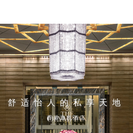
舒适怡人的私享天地
香港遨凯酒店