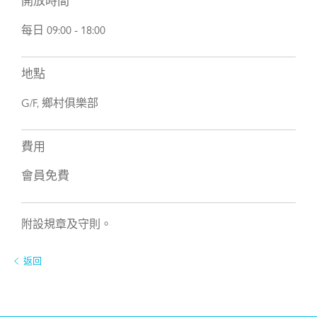
開放時間
服務類型:
每日 09:00 - 18:00
地點
信息:
G/F, 鄉村俱樂部
費用
會員免費
附設規章及守則。
返回
我已閱讀及明白私隱政策
我已閱讀及明白收集個人資料聲明