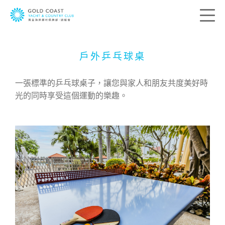
戶外乒乓球桌
聯絡我們
一張標準的乒乓球桌子，讓您與家人和朋友共度美好時
您的寶貴意見是帶領我們前進的方向。我
們希望了解您的所思所想，藉此送上最切
光的同時享受這個運動的樂趣。
合您個人需要的服務。請在下列方格提供
您的意見及聯絡資料，我們會盡快與您聯
絡。
稱呼:
先生
太太
女士
小姐