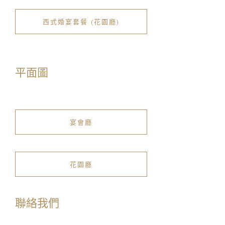
服務類型:
西式婚宴套餐 (花園廳)
信息:
平面圖
宴會廳
花園廳
我已閱讀及明白私隱政策
聯絡我們
我已閱讀及明白收集個人資料聲明