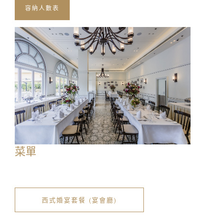
容納人數表
名字:
姓氏:
電郵:
菜單
電話號碼:
西式婚宴套餐 (宴會廳)