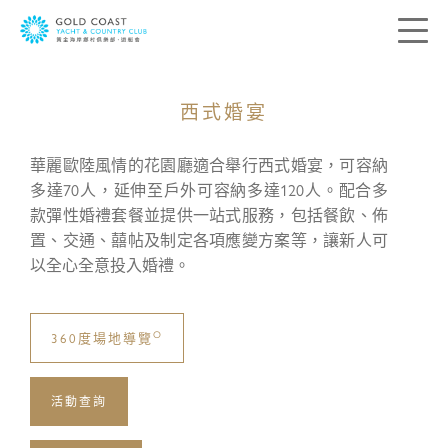
西式婚宴
聯絡我們
華麗歐陸風情的花園廳適合舉行西式婚宴，可容納
您的寶貴意見是帶領我們前進的方向。我
多達70人，延伸至戶外可容納多達120人。配合多
們希望了解您的所思所想，藉此送上最切
款彈性婚禮套餐並提供一站式服務，包括餐飲、佈
合您個人需要的服務。請在下列方格提供
置、交通、囍帖及制定各項應變方案等，讓新人可
您的意見及聯絡資料，我們會盡快與您聯
以全心全意投入婚禮。​
絡。
稱呼:
O
360度場地導覽
先生
太太
活動查詢
女士
小姐