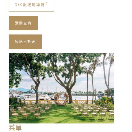
O
360度場地導覽
名字:
活動查詢
容納人數表
姓氏:
電郵:
電話號碼:
菜單