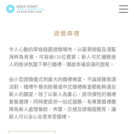
證婚典禮
聯絡我們
令人心動的翠綠庭園證婚場地，以豪華遊艇及湛藍
您的寶貴意見是帶領我們前進的方向。我
海畔為背景，可容納120位賓客；新人可於優雅迷
們希望了解您的所思所想，藉此送上最切
人的綠洲氛圍下舉行婚禮，開啟幸福浪漫的旅程。
合您個人需要的服務。請在下列方格提供
您的意見及聯絡資料，我們會盡快與您聯
由小型證婚儀式到盛大的婚禮晚宴，不論是雞尾酒
絡。
派對、婚禮午餐自助餐或中式婚禮晚宴都能夠滿足
新人的願望。除了以新人為重心，提供彈性的婚禮
稱呼:
套餐選擇，同時更提供一站式服務，有專業婚禮團
隊為新人處理餐飲、佈置、交通及證婚服務等，讓
先生
太太
新人可以全心全意享受婚禮。
女士
小姐