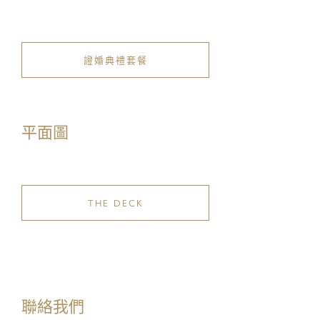
服務類型:
證婚典禮套餐
信息:
平面圖
THE DECK
我已閱讀及明白私隱政策
聯絡我們
我已閱讀及明白收集個人資料聲明