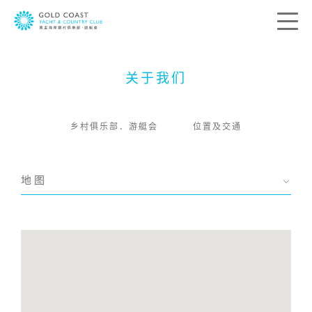
联络我们
关于我们
您的宝贵意见是带领我们前进的方向。我
乡村俱乐部．游艇会
位置及交通
们希望了解您的所思所想，借此送上最切
合您个人需要的服务。请在下列方格提供
您的意见及联络资料，我们会尽快与您联
络。
地图
称呼:
先生
太太
女士
小姐